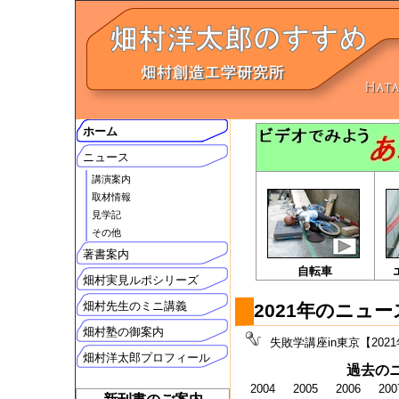
ホーム
ニュース
講演案内
取材情報
見学記
その他
著書案内
自転車
畑村実見ルポシリーズ
畑村先生のミニ講義
2021年のニュ
畑村塾の御案内
失敗学講座in東京【20
畑村洋太郎プロフィール
過去の
2004
2005
2006
200