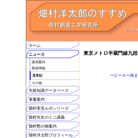
ホーム
東京メトロ半蔵門線九段
ニュース
講演案内
取材情報
ベビーカー挟ま
見学記
その他
失敗知識データベース
著書案内
畑村実見ルポシリーズ
畑村先生のミニ講義
畑村塾の御案内
畑村洋太郎プロフィール