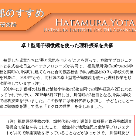
卓上型電子顕微鏡を使った理科授業を共催
被災した児童たちに“夢と元気を与える”ことを願って、危険学プロジェク
トと株式会社日立ハイテクノロジーズが共同で、 福島県川俣町の6つの小学
校と隣町の川俣町に建てられた合同仮設校舎で学ぶ飯舘村の３小学校の児童
を対象に、 2014年から、同社製の卓上型電子顕微鏡を使った理科授業を順
次開催しています（注）。
2014年に川俣町の1校目と飯舘小学校の3校合同での理科授業を2日にわた
ってそれぞれ行い、2015年5月27日には、川俣町の2校目となる川俣小学校
で理科授業を行いました。この授業には畑村代表も参加し、子どもたちと一
緒に顕微鏡を通して見る「ミクロの世界」を楽しみました。
（注）福島原発事故の後、畑村代表が古川道郎川俣町長と政府事故調査
委員会で業務を共にしたこと、 飯舘村で地元住民と危険学プロジェク
トが共同で除染実験を行っていることなどがきっかけで、 川俣町及び