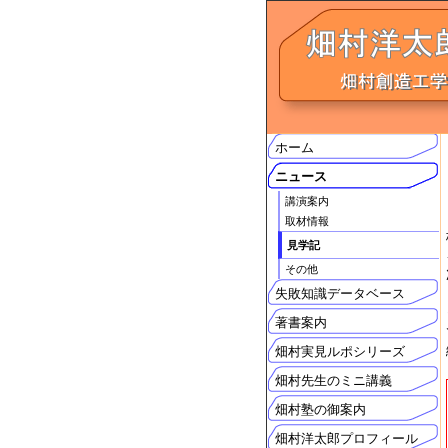
ホーム
ニュース
講演案内
取材情報
見学記
その他
失敗知識データベース
著書案内
畑村実見ルポシリーズ
畑村先生のミニ講義
畑村塾の御案内
畑村洋太郎プロフィール