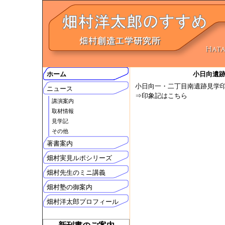
ホーム
小日向遺跡見
小日向一・二丁目南遺跡見学印象
ニュース
⇒
印象記はこちら
講演案内
取材情報
見学記
その他
著書案内
畑村実見ルポシリーズ
畑村先生のミニ講義
畑村塾の御案内
畑村洋太郎プロフィール