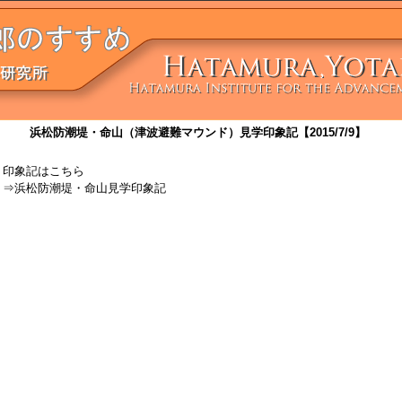
浜松防潮堤・命山（津波避難マウンド）見学印象記【2015/7/9】
印象記はこちら
⇒
浜松防潮堤・命山見学印象記