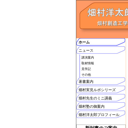
ホーム
ニュース
講演案内
取材情報
見学記
その他
著書案内
畑村実見ルポシリーズ
畑村先生のミニ講義
畑村塾の御案内
畑村洋太郎プロフィール