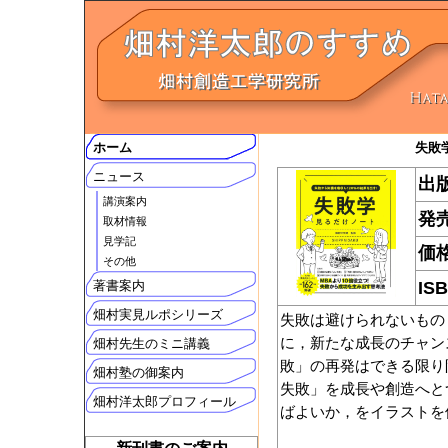
ホーム
失敗
ニュース
出
講演案内
発
取材情報
見学記
価
その他
著書案内
IS
畑村実見ルポシリーズ
失敗は避けられないもの
に，新たな成長のチャン
畑村先生のミニ講義
敗」の再発はできる限り
畑村塾の御案内
失敗」を成長や創造へと
畑村洋太郎プロフィール
ばよいか，をイラストを