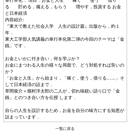
単行本化． 項目：お金と人生 稼ぐ 使う 借り
る 貯める，備える，もらう 増やす，投資する お金
と日本経済
内容紹介:
『東大で教えた社会人学 人生の設計篇』出版から，約１
年．
東大工学部人気講義の単行本化第二弾の今回のテーマは「金
銭」です．
お金といかに付き合い，何を学ぶか？
お金にまつわる人生の様々な局面で、どう対処すれば良いの
か？
「お金と人生」から始まり，「稼ぐ，使う，借りる……」そ
して日本経済の話まで．
草間俊介＋畑村洋太郎の二人が，切れ味鋭い語り口で「金
銭」とのつき合い方を伝授 します．
自らの人生を設計するため，お金を自分の味方にする知恵が
詰まっています．
一覧に戻る