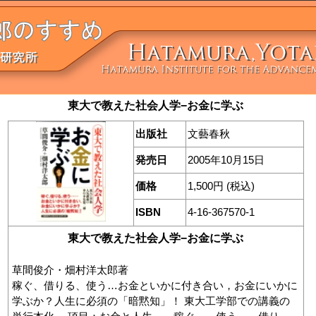
東大で教えた社会人学−お金に学ぶ
出版社
文藝春秋
発売日
2005年10月15日
価格
1,500円 (税込)
ISBN
4-16-367570-1
東大で教えた社会人学−お金に学ぶ
草間俊介・畑村洋太郎著
稼ぐ、借りる、使う…お金といかに付き合い，お金にいかに
学ぶか？人生に必須の「暗黙知」！ 東大工学部での講義の