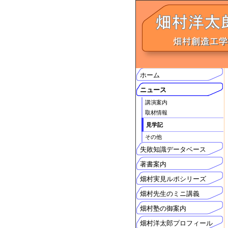
ホーム
ニュース
講演案内
取材情報
見学記
その他
失敗知識データベース
著書案内
畑村実見ルポシリーズ
畑村先生のミニ講義
畑村塾の御案内
畑村洋太郎プロフィール