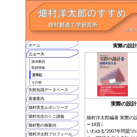
ホーム
実際の設計
ニュース
講演案内
取材情報
見学記
その他
失敗知識データベース
著書案内
実際の設計
畑村実見ルポシリーズ
畑村先生のミニ講義
畑村洋太郎編著 実際の設
ー18頁）
畑村塾の御案内
いわゆる“2007年問題
畑村洋太郎プロフィール