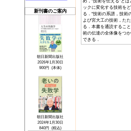
め，“技術を伝える”と
ックに変化する技術をど
新刊書のご案内
る．“技術の系譜，技術
よび宮大工の技術，たた
る．本書を通読すること
術の伝達の全体像をつか
できる．
朝日新聞出版社
2026年1月30日
900円 (本体)
朝日新聞出版社
2024年1月30日
840円 (税込)