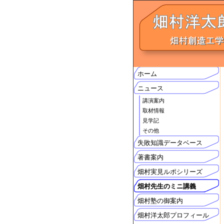
ホーム
ニュース
講演案内
取材情報
見学記
その他
失敗知識データベース
著書案内
畑村実見ルポシリーズ
畑村先生のミニ講義
畑村塾の御案内
畑村洋太郎プロフィール